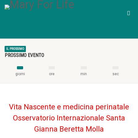
IL PROSSIMO
PROSSIMO EVENTO
giorni
ore
min
sec
Vita Nascente e medicina perinatale
Osservatorio Internazionale Santa
Gianna Beretta Molla