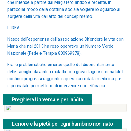
che intende a partire dal Magistero antico e recente, in
particolar modo della dottrina sociale volgere lo sguardo al
sorgere della vita dall’atto del concepimento.
L’IDEA
Nasce dall’esperienza dell’associazione Difendere la vita con
Maria che nel 2015 ha reso operativo un Numero Verde
Nazionale (Fede e Terapia 800969878).
Fra le problematiche emerse quello del disorientamento
delle famiglie davanti a malattie o a gravi diagnosi prenatali. I
continui progressi raggiunti in questi anni dalla medicina pre
e perinatale permettono di intervenire con efficacia.
Preghiera Universale per la Vita
Dalla Santa Casa di Loreto
L'onore e la pietà per ogni bambino non nato
Il gesto d'amore della sepoltura