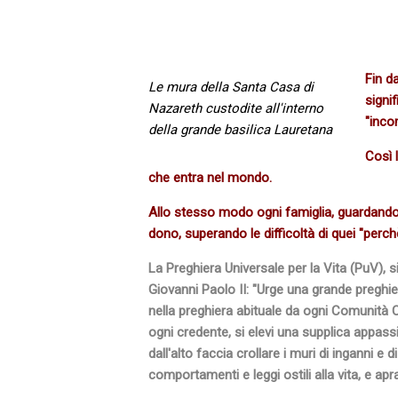
Fin d
Le mura della Santa Casa di
signi
Nazareth custodite all'interno
"inco
della grande basilica Lauretana
Così 
che entra nel mondo.
Allo stesso modo ogni famiglia, guardando a
dono, superando le difficoltà di quei "perchè
La Preghiera Universale per la Vita (PuV), s
Giovanni Paolo II: "Urge una grande preghie
nella preghiera abituale da ogni Comunità C
ogni credente, si elevi una supplica appass
dall'alto faccia crollare i muri di inganni e
comportamenti e leggi ostili alla vita, e apra 