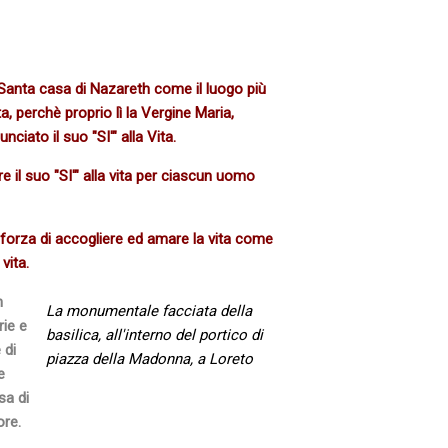
a Santa casa di Nazareth come il luogo più
a, perchè proprio lì la Vergine Maria,
ciato il suo "SI'" alla Vita.
 il suo "SI'" alla vita per ciascun uomo
 forza di accogliere ed amare la vita come
vita.
n
La monumentale facciata della
rie e
basilica, all'interno del portico di
 di
piazza della Madonna, a Loreto
e
sa di
ore.