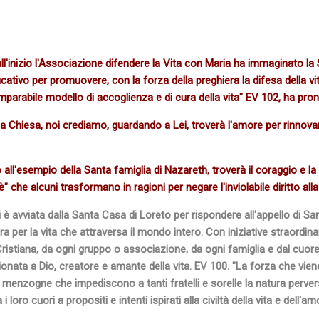
all'inizio l'Associazione difendere la Vita con Maria ha immaginato l
ficativo per promuovere, con la forza della preghiera la difesa della vit
mparabile modello di accoglienza e di cura della vita" EV 102, ha pronun
la Chiesa, noi crediamo, guardando a Lei, troverà l'amore per rinnovare
ll'esempio della Santa famiglia di Nazareth, troverà il coraggio e la
" che alcuni trasformano in ragioni per negare l'inviolabile diritto alla 
i è avviata dalla Santa Casa di Loreto per rispondere all'appello di Sa
ra per la vita che attraversa il mondo intero.
Con iniziative straordina
ristiana, da ogni gruppo o associazione, da ogni famiglia e dal cuore
ionata a Dio, creatore e amante della vita. EV 100. "La forza che vien
 di menzogne che impediscono a tanti fratelli e sorelle la natura perver
i loro cuori a propositi e intenti ispirati alla civiltà della vita e dell'am